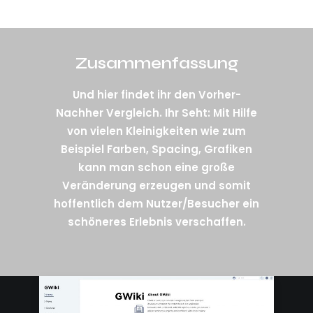
Zusammenfassung
Und hier findet ihr den Vorher-
Nachher Vergleich. Ihr Seht: Mit Hilfe
von vielen Kleinigkeiten wie zum
Beispiel Farben, Spacing, Grafiken
kann man schon eine große
Veränderung erzeugen und somit
hoffentlich dem Nutzer/Besucher ein
schöneres Erlebnis verschaffen.