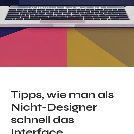
13. SEPTEMBER 2018
|
IN
UX DESIGN
|
BY
JULIA
Tipps, wie man als
Nicht-Designer
schnell das
Interface